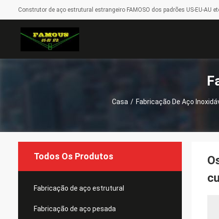
Construtor de aço estrutural estrangeiro FAMOSO dos padrões US-EU-AU etc
F
Casa
/
Fabricação De Aço Inoxidá
Todos Os Produtos
Os
cu
Fabricação de aço estrutural
Fabricação de aço pesada