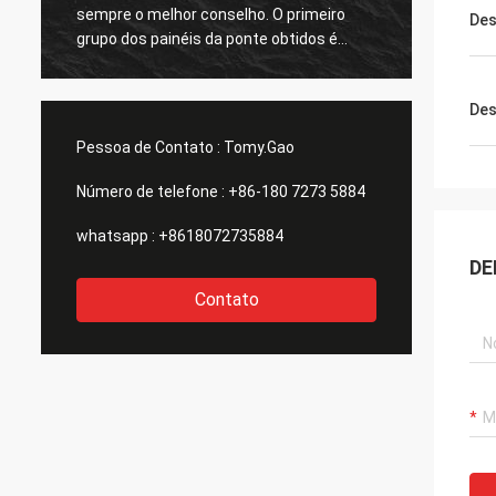
sempre o melhor conselho. O primeiro
respon
De
grupo dos painéis da ponte obtidos é
grande
grande demasiado. agradecimentos
todos.
Des
Pessoa de Contato :
Tomy.Gao
Número de telefone :
+86-180 7273 5884
whatsapp :
+8618072735884
DE
Contato