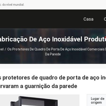
. do nível mundial.
Casa
abricação De Aço Inoxidável Produt
vel
/
Os Protetores De Quadro De Porta De Aço Inoxidável Comerciais
Da Parede
Or
 protetores de quadro de porta de aço in
rvaram a guarnição da parede
Lugar de
origem