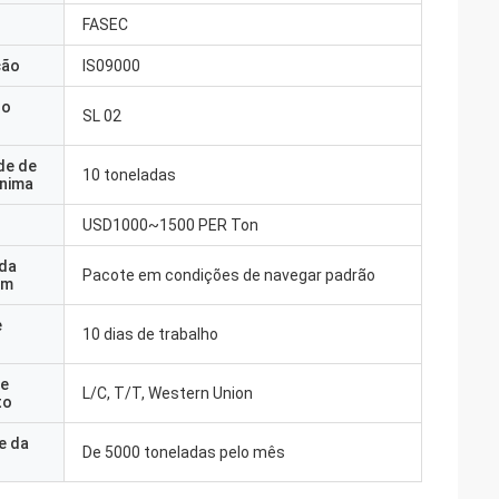
FASEC
ção
IS09000
do
SL 02
de de
10 toneladas
nima
USD1000~1500 PER Ton
 da
Pacote em condições de navegar padrão
em
e
10 dias de trabalho
e
L/C, T/T, Western Union
to
e da
De 5000 toneladas pelo mês