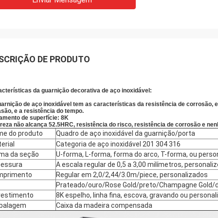
SCRIÇÃO DE PRODUTO
cterísticas da guarnição decorativa de aço inoxidável:
arnição de aço inoxidável tem as características da resistência de corrosão, e
são, e a resistência do tempo.
amento de superfície:
8K
reza não alcança 52.5HRC, resistência do risco, resistência de corrosão e 
e do produto
Quadro de aço inoxidável da guarnição/porta
erial
Categoria de aço inoxidável 201 304 316
ma da seção
U-forma, L-forma, forma do arco, T-forma, ou perso
essura
A escala regular de 0,5 a 3,00 milímetros, personali
mprimento
Regular em 2,0/2,44/3.0m/piece, personalizados
Prateado/ouro/Rose Gold/preto/Champagne Gold/
estimento
8K espelho, linha fina, escova, gravando ou personal
balagem
Caixa da madeira compensada