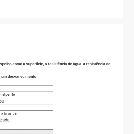
spelho-como a superfície, a resistência de água, a resistência de
nenhum desvanecimento
nalizado
zou
de bronze…
izada