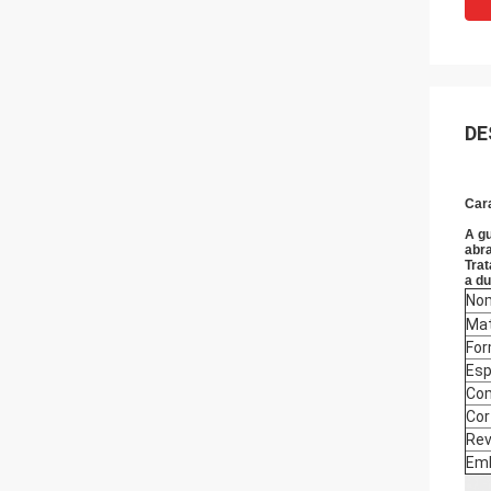
DE
Cara
A gu
abra
Trat
a du
Nom
Mat
For
Esp
Co
Cor
Rev
Em