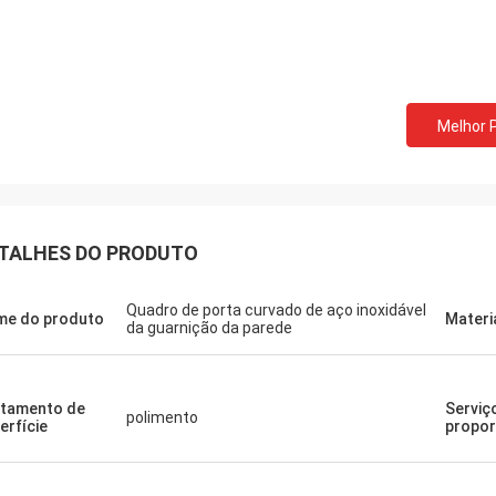
Melhor 
TALHES DO PRODUTO
Quadro de porta curvado de aço inoxidável
e do produto
Materi
da guarnição da parede
tamento de
Serviç
polimento
Donald Mcwayne
erfície
propo
ns membros da equipe oferecem
 o orçamento a tempo e