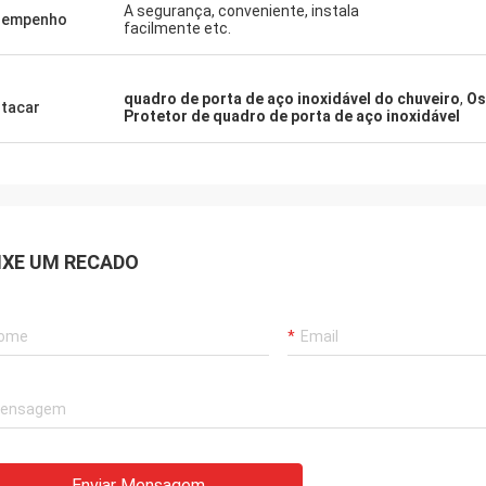
A segurança, conveniente, instala
dem a perguntas com paciência,
sempenho
facilmente etc.
 trabalho!
quadro de porta de aço inoxidável do chuveiro
,
Os
tacar
Protetor de quadro de porta de aço inoxidável
IXE UM RECADO
Enviar Mensagem