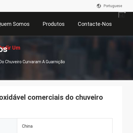
Portuguese
Quem Somos
Produtos
Contacte-Nos
os
Pedir Um
 Do Chuveiro Curvaram A Guarnição
çamento
oxidável comerciais do chuveiro
China