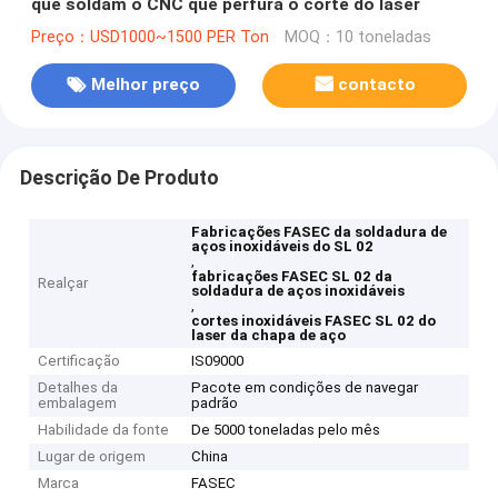
que soldam o CNC que perfura o corte do laser
Preço：USD1000~1500 PER Ton
MOQ：10 toneladas
Melhor preço
contacto
Descrição De Produto
Fabricações FASEC da soldadura de
aços inoxidáveis do SL 02
,
fabricações FASEC SL 02 da
Realçar
soldadura de aços inoxidáveis
,
cortes inoxidáveis FASEC SL 02 do
laser da chapa de aço
Certificação
IS09000
Detalhes da
Pacote em condições de navegar
embalagem
padrão
Habilidade da fonte
De 5000 toneladas pelo mês
Lugar de origem
China
Marca
FASEC