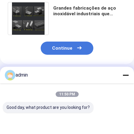
Grandes fabricações de aço
inoxidável industriais que
soldam o CNC que perfura o
corte do laser
Continue
Produtos Recomendados
admin
11:50 PM
Good day, what product are you looking for?
Escalão de 800 mm
Construção de
Tubo escada p