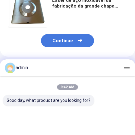
Laser de aço inoxidável da
fabricação da grande chapa
metálica que corta a solda de
dobra carimbando o armário
Continue
Produtos Recomendados
admin
9:42 AM
Good day, what product are you looking for?
Escalão de 800 mm
Construção de
Tubo escada p
de aço inoxidável
balustradas de aço
escada manob