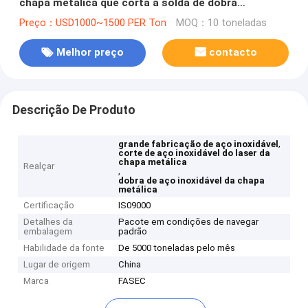
chapa metálica que corta a solda de dobra
carimbando o armário
Preço：USD1000~1500 PER Ton
MOQ：10 toneladas
Melhor preço
contacto
Descrição De Produto
,
grande fabricação de aço inoxidável
corte de aço inoxidável do laser da
chapa metálica
Realçar
,
dobra de aço inoxidável da chapa
metálica
Certificação
IS09000
Detalhes da
Pacote em condições de navegar
embalagem
padrão
Habilidade da fonte
De 5000 toneladas pelo mês
Lugar de origem
China
Marca
FASEC