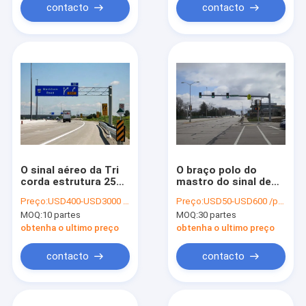
contacto
contacto
O sinal aéreo da Tri
O braço polo do
corda estrutura 25
mastro do sinal de
cargos de aço
tráfego apoia a
Preço:
USD400-USD3000 /piece
Preço:
USD50-USD600 /piece
galvanizados
iluminação de aço
MOQ:
10 partes
MOQ:
30 partes
mergulhados
galvanizada polo 3M
quentes de 20 pés
de serviço público
obtenha o ultimo preço
obtenha o ultimo preço
Q235 do mergulho
quente
contacto
contacto