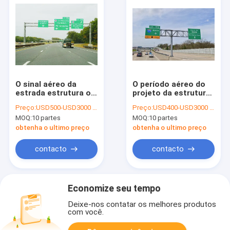
O sinal aéreo da
O período aéreo do
estrada estrutura os
projeto da estrutura
pórtico de aço dos
do sinal da borboleta
Preço:
USD500-USD3000 /piece
Preço:
USD400-USD3000 /piece
fabricantes do
12 pés galvanizou o
MOQ:
10 partes
MOQ:
10 partes
modilhão do apoio
poder polo de aço
obtenha o ultimo preço
obtenha o ultimo preço
contacto
contacto
Economize seu tempo
Deixe-nos contatar os melhores produtos
com você.