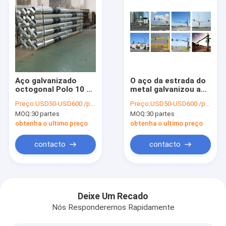
Aço galvanizado
O aço da estrada do
octogonal Polo 10 Ft
metal galvanizou a
16 Ft 60ft 75ft 10
iluminação polos do
Preço:
USD50-USD600 /piece
Preço:
USD50-USD600 /piece
linha de transmissão
sinal de tráfego dos
MOQ:
30 partes
MOQ:
30 partes
de KV-550 quilovolts
cargos de sinal da
elétrica
rua resistentes
obtenha o ultimo preço
obtenha o ultimo preço
contacto
contacto
Casa
Produtos
Deixe Um Recado
Nós Responderemos Rapidamente
Sobre nós