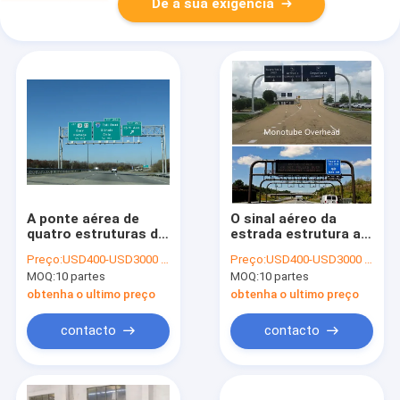
Dê a sua exigência
A ponte aérea de
O sinal aéreo da
quatro estruturas do
estrada estrutura a
sinal da corda
soldadura de aço
Preço:
USD400-USD3000 /piece
Preço:
USD400-USD3000 /piece
galvanizou os cargos
galvanizada Rod Full
MOQ:
10 partes
MOQ:
10 partes
de aço da lâmpada
Span Sign Bridge de
3m
mergulho quente
obtenha o ultimo preço
obtenha o ultimo preço
contacto
contacto