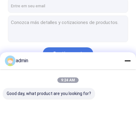
Excursão da fábrica
Controle da qualidade
Contacte-nos
Peça umas citações
Continue
admin
Fabricação de aço estrutural
Nossas Categorias
9:24 AM
Fabricação de aço pesada
Good day, what product are you looking for?
Fabricação de aço do metal
fabricações de chapa metálica
Construção civil de aço da elevação alta
Fabricação de aço
Fabricação de aço
Fabricação de