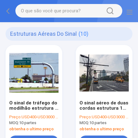
Estruturas Aéreas Do Sinal
(10)
O sinal de tráfego do
O sinal aéreo de duas
modilhão estrutura o
cordas estrutura 14
fardo aéreo das
pés 12 pés que 10
Preço:
USD400-USD3000 /piece
Preço:
USD400-USD3000 /piece
estruturas de apoio
pés galvanizaram
MOQ:
10 partes
MOQ:
10 partes
do sinal do braço do
quente de Polo
mastro
mergulhados
obtenha o ultimo preço
obtenha o ultimo preço