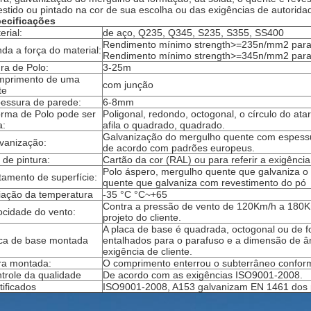
estido ou pintado na cor de sua escolha ou das exigências de autorida
ecificações
erial:
de aço, Q235, Q345, S235, S355, SS400
Rendimento mínimo strength>=235n/mm2 para
da a força do material:
Rendimento mínimo strength>=345n/mm2 par
ura de Polo:
3-25m
primento de uma
com junção
te
essura de parede:
6-8mm
orma de Polo pode ser
Poligonal, redondo, octogonal, o círculo do ata
a:
afila o quadrado, quadrado.
Galvanização do mergulho quente com espess
vanização:
de acordo com padrões europeus.
 de pintura:
Cartão da cor (RAL) ou para referir a exigência
Polo áspero, mergulho quente que galvaniza o
tamento de superfície:
quente que galvaniza com revestimento do pó
iação da temperatura
-35 °C °C~+65
Contra a pressão de vento de 120Km/h a 180K
ocidade do vento:
projeto do cliente.
A placa de base é quadrada, octogonal ou de 
ca de base montada
entalhados para o parafuso e a dimensão de â
exigência de cliente.
ra montada:
O comprimento enterrou o subterrâneo conforme
trole da qualidade
De acordo com as exigências ISO9001-2008.
tificados
ISO9001-2008, A153 galvanizam EN 1461 dos