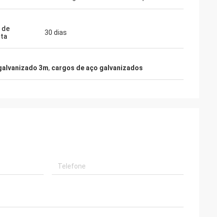
 de
30 dias
ta
galvanizado 3m
,
cargos de aço galvanizados