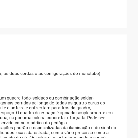
rda, as duas cordas e as configurações do monotube)
m um quadro todo-soldado ou combinação soldar-
onais corridos ao longo de todas as quatro caras do
te dianteira e enfrentam para trás do quadro,
o espaço. O quadro do espaço é apoiado simplesmente em
luna, ou por uma coluna concreta reforçada.
Pode ser
 servido como o pórtico do pedágio.
icações padrão e especializadas da iluminação e do sinal do
alidades locais da estrada, com o vário processo como a
timento do pó. Os polos e as estruturas podem ser pó