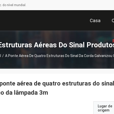
. do nível mundial.
Casa
Estruturas Aéreas Do Sinal Produto
l
/
A Ponte Aérea De Quatro Estruturas Do Sinal Da Corda Galvanizo
Or
ponte aérea de quatro estruturas do sina
ço da lâmpada 3m
Lugar de
origem