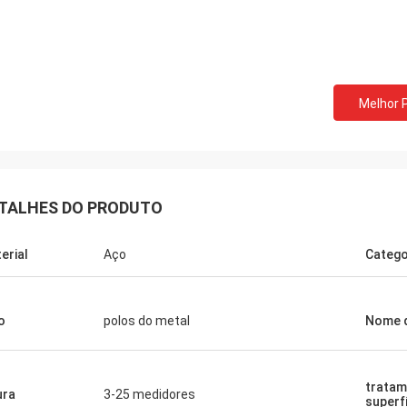
Melhor 
TALHES DO PRODUTO
erial
Aço
Catego
o
polos do metal
Nome 
Donald Mcwayne
ns membros da equipe oferecem
tratam
ura
3-25 medidores
 o orçamento a tempo e
superf