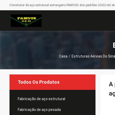
Construtor de aço estrutural estrangeiro FAMOSO dos padrões US-EU-AU etc
Casa
/
Estruturas Aéreas Do Sina
Todos Os Produtos
A 
a
Fabricação de aço estrutural
Fabricação de aço pesada