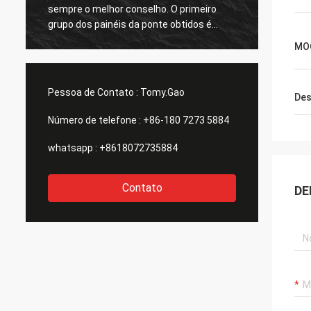
sempre o melhor conselho. O primeiro
respon
grupo dos painéis da ponte obtidos é
grande
grande demasiado. agradecimentos
MO
todos.
Pessoa de Contato :
Tomy.Gao
Des
Número de telefone :
+86-180 7273 5884
whatsapp :
+8618072735884
Contato
DE