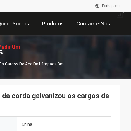
Portuguese
Quem Somos
Produtos
Contacte-Nos
Pedir Um
s
u Os Cargos De Aço Da Lâmpada 3m
çamento
l da corda galvanizou os cargos de
China