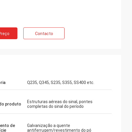
Preço
Contacto
ria
Q235, Q345, S235, S355, SS400 etc.
Estruturas aéreas do sinal, pontes
do produto
completas do sinal do período
ento de
Galvanização a quente
ície
antiferrugem/revestimento do pó