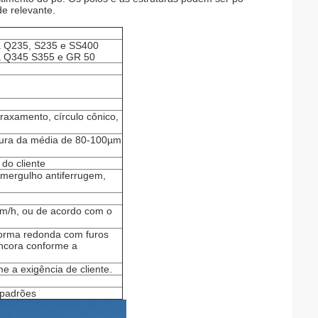
de relevante.
 Q235, S235 e SS400
a Q345 S355 e GR 50
rraxamento, círculo cônico,
ura da média de 80-100µm
 do cliente
 mergulho antiferrugem,
m/h, ou de acordo com o
forma redonda com furos
ncora conforme a
 a exigência de cliente.
 padrões