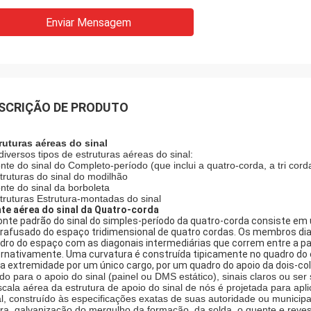
Enviar Mensagem
SCRIÇÃO DE PRODUTO
ruturas aéreas do sinal
diversos tipos de estruturas aéreas do sinal:
onte do sinal do Completo-período (que inclui a quatro-corda, a tri co
struturas do sinal do modilhão
onte do sinal da borboleta
struturas Estrutura-montadas do sinal
te aérea do sinal da Quatro-corda
onte padrão do sinal do simples-período da quatro-corda consiste e
rafusado do espaço tridimensional de quatro cordas. Os membros diag
dro do espaço com as diagonais intermediárias que correm entre a par
ernativamente. Uma curvatura é construída tipicamente no quadro d
a extremidade por um único cargo, por um quadro do apoio da dois-co
do para o apoio do sinal (painel ou DMS estático), sinais claros ou ser
scala aérea da estrutura de apoio do sinal de nós é projetada para apl
al, construído às especificações exatas de suas autoridade ou municip
ra, galvanização do mergulho da formação, da solda, o quente e reves