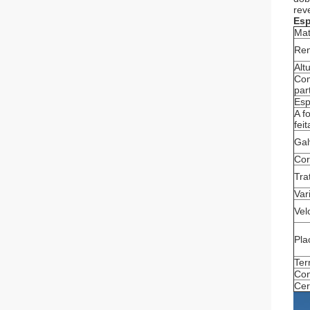
rev
Esp
Mat
Ren
Alt
Com
par
Esp
A f
feit
Gal
Cor
Tra
Var
Vel
Pla
Ter
Con
Cer