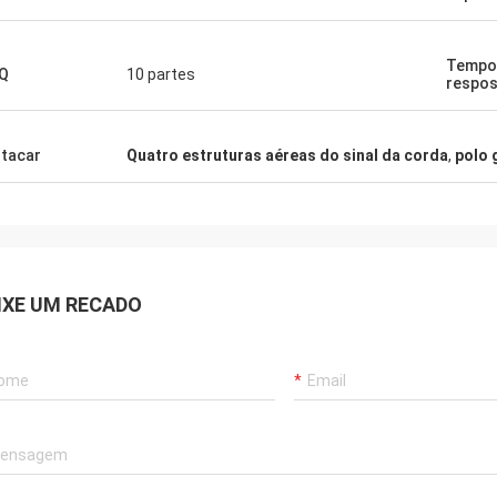
dem a perguntas com paciência,
 trabalho!
Tempo
Q
10 partes
respos
tacar
Quatro estruturas aéreas do sinal da corda
,
polo 
IXE UM RECADO