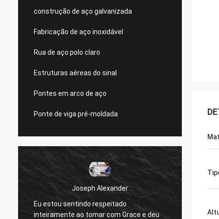
construção de aço galvanizada
Fabricação de aço inoxidável
Rua de aço polo claro
Estruturas aéreas do sinal
Pontes em arco de aço
DE
Ponte de viga pré-moldada
Mat
Tip
Joseph Alexander
Eu estou sentindo respeitado
Os bo
Alt
inteiramente ao tomar com Grace e deu
sempre