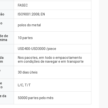
FASEC
ção
ISO9001:2008; EN
do
polos do metal
de de
10 partes
nima
USD400-USD3000 /piece
 da
Nos pacotes, em todo o empacotamento
em
em condições de navegar e em transporte
e
30 dias úteis
e
L/C, T/T
to
e da
50000 partes pelo mês