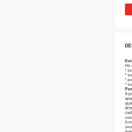
DE
Est
Há 
* p
* e
* p
* e
Pon
A p
apa
qua
alt
cad
usa
A e
sin
dob