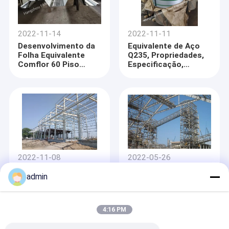
2022-11-14
2022-11-11
Desenvolvimento da
Equivalente de Aço
Folha Equivalente
Q235, Propriedades,
Comflor 60 Piso
Especificação,
Composto
Composição
2022-11-08
2022-05-26
Diferença entre
Fabricação estrutural
admin
estruturas de aço
da armação de aço
pesadas e leves
pesada da indústria
química
4:16 PM