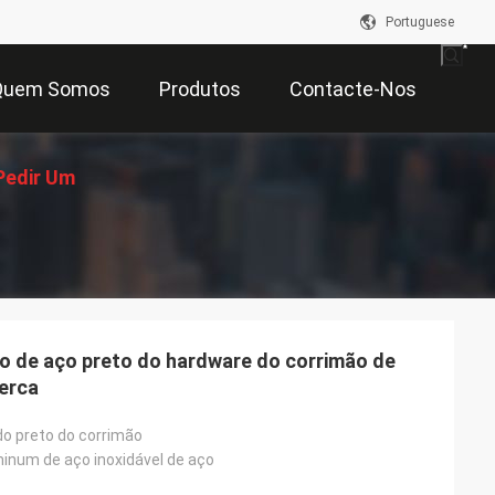
Portuguese
Quem Somos
Produtos
Contacte-Nos
Pedir Um
çamento
o de aço preto do hardware do corrimão de
cerca
do preto do corrimão
inum de aço inoxidável de aço