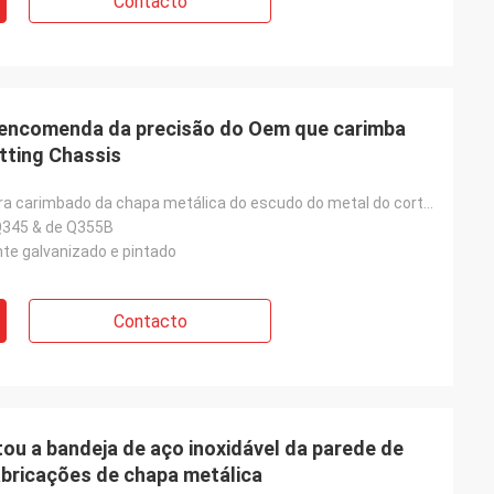
Contacto
b encomenda da precisão do Oem que carimba
tting Chassis
Chassi de dobra carimbado da chapa metálica do escudo do metal do corte do laser da precisão dos pro
Q345 & de Q355B
te galvanizado e pintado
Contacto
tou a bandeja de aço inoxidável da parede de
abricações de chapa metálica