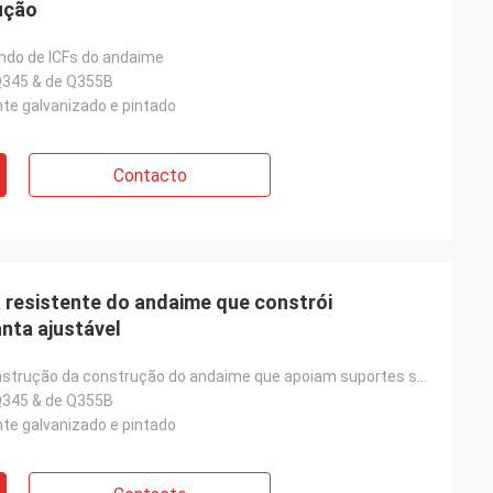
ução
ndo de ICFs do andaime
Q345 & de Q355B
te galvanizado e pintado
Contacto
 resistente do andaime que constrói
nta ajustável
Jaques da construção da construção do andaime que apoiam suportes suportando ajustáveis
Q345 & de Q355B
te galvanizado e pintado