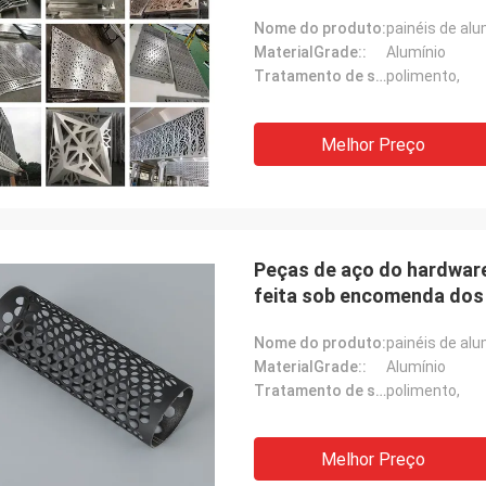
Nome do produto:
painéis de alu
MaterialGrade::
Alumínio
Tratamento de superfície::
polimento,
Melhor Preço
Peças de aço do hardware
feita sob encomenda dos 
Nome do produto:
painéis de alu
MaterialGrade::
Alumínio
Tratamento de superfície::
polimento,
Melhor Preço