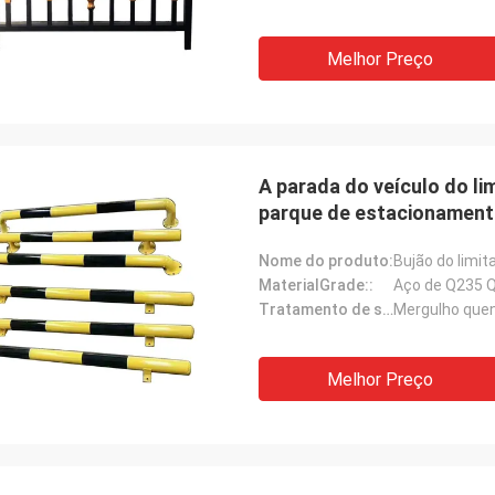
Melhor Preço
A parada do veículo do l
parque de estacionamento
Nome do produto:
MaterialGrade::
Aço de Q235 
Tratamento de superfície::
Mergulho quen
Melhor Preço