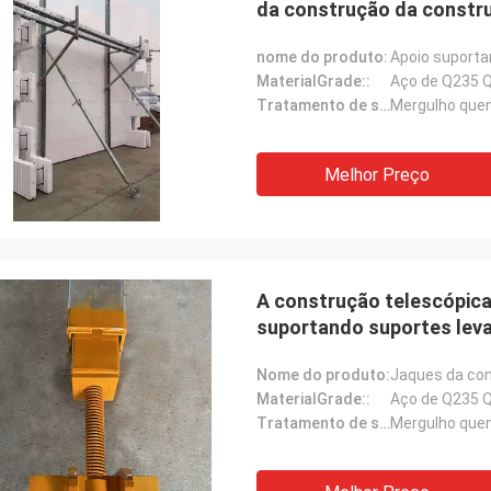
da construção da constr
nome do produto:
Apoio suporta
MaterialGrade::
Aço de Q235 
Tratamento de superfície::
Mergulho quen
Melhor Preço
A construção telescópica
suportando suportes leva
Nome do produto:
MaterialGrade::
Aço de Q235 
Tratamento de superfície::
Mergulho quen