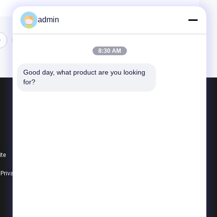
admin
8:30 AM
Good day, what product are you looking 
for?
Produtos
Fabricação de aço estrutural
Fabricação de aço pesada
ite
Fabricação de aço do metal
e Privacidade
Todas as categorias