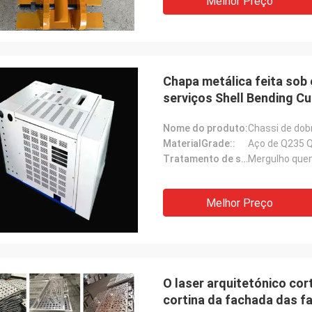
Melhor Preço
Chapa metálica feita so
serviços Shell Bending Cu
Nome do produto:
MaterialGrade::
Aço de Q235 
Tratamento de superfície::
Mergulho quen
Melhor Preço
O laser arquitetónico cor
cortina da fachada das f