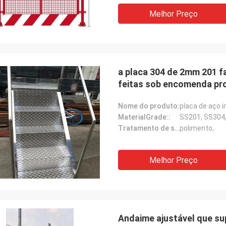
dem a perguntas com paciência,
Melhor Preço
 trabalho!
a placa 304 de 2mm 201 f
feitas sob encomenda pr
Nome do produto:
placa de aço i
MaterialGrade::
SS201, SS304
Tratamento de superfície::
polimento,
Melhor Preço
Andaime ajustável que su