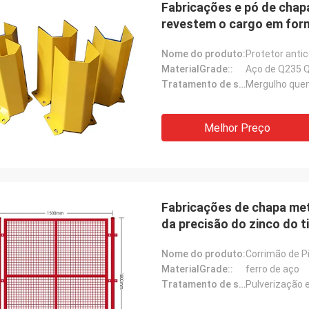
Fabricações e pó de chap
revestem o cargo em for
Nome do produto:
Protetor antic
MaterialGrade::
Aço de Q235 
Tratamento de superfície::
Mergulho quen
Melhor Preço
Fabricações de chapa met
da precisão do zinco do t
Nome do produto:
Corrimão de P
Donald Mcwayne
MaterialGrade::
ferro de aço
Tratamento de superfície::
Pulverização 
ns membros da equipe oferecem
 o orçamento a tempo e