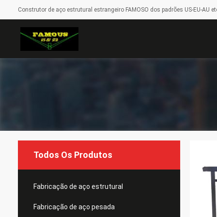
Construtor de aço estrutural estrangeiro FAMOSO dos padrões US-EU-AU etc
Todos Os Produtos
Fabricação de aço estrutural
Fabricação de aço pesada