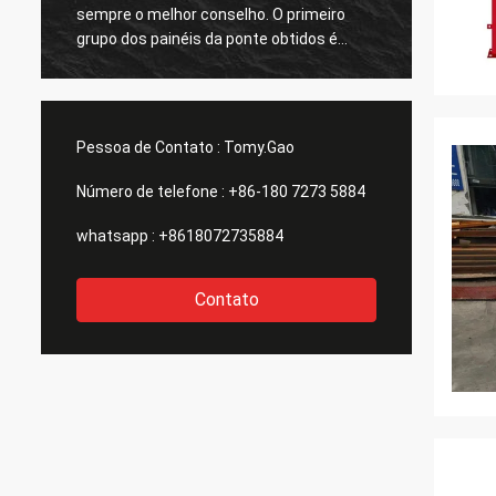
sempre o melhor conselho. O primeiro
respon
grupo dos painéis da ponte obtidos é
grande
grande demasiado. agradecimentos
todos.
Pessoa de Contato :
Tomy.Gao
Número de telefone :
+86-180 7273 5884
whatsapp :
+8618072735884
Contato