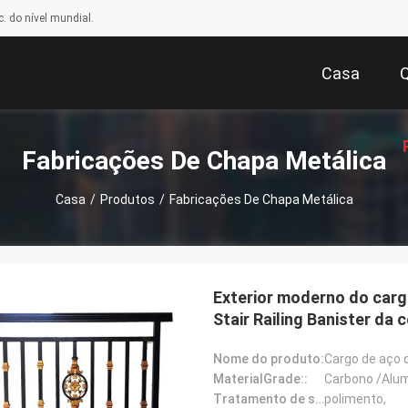
. do nível mundial.
Casa
Fabricações De Chapa Metálica
Casa
/
Produtos
/
Fabricações De Chapa Metálica
Or
Exterior moderno do carg
Stair Railing Banister da 
Nome do produto:
Cargo de aço 
MaterialGrade::
Carbono /Alum
Tratamento de superfície::
polimento,