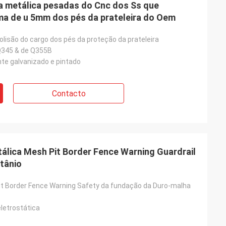
a metálica pesadas do Cnc dos Ss que
ma de u 5mm dos pés da prateleira do Oem
olisão do cargo dos pés da proteção da prateleira
Q345 & de Q355B
te galvanizado e pintado
Contacto
álica Mesh Pit Border Fence Warning Guardrail
itânio
it Border Fence Warning Safety da fundação da Duro-malha
eletrostática