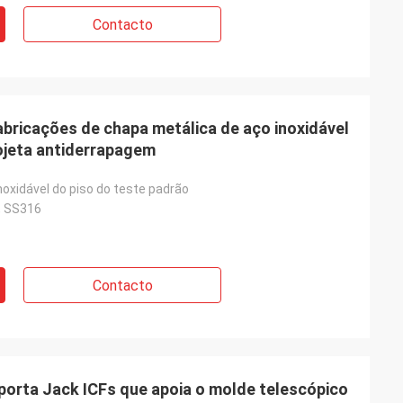
Contacto
abricações de chapa metálica de aço inoxidável
ojeta antiderrapagem
noxidável do piso do teste padrão
, SS316
Contacto
porta Jack ICFs que apoia o molde telescópico