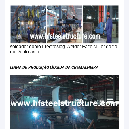
soldador dobro Electroslag Welder Face Miller do fio
do Duplo-arco
LINHA DE PRODUÇÃO LÍQUIDA DA CREMALHEIRA
Casa
Como co-fundador da FAMOUS Engineering Company, o Sr.
Produtos
Tommy GAO está no campo da construção há muitos anos,e
estabeleceu uma série de empresas com o objetivo de criar
Sobre nós
uma cadeia ecológica na indústria da construção de edifícios.