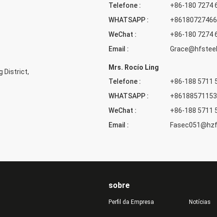
Telefone :
+86-180 7274 
WHATSAPP :
+86180727466
WeChat :
+86-180 7274 
Email :
Grace@hfsteel
Mrs. Rocío Ling
 District,
Telefone :
+86-188 5711 
WHATSAPP :
+86188571153
WeChat :
+86-188 5711 
Email :
Fasec051@hz
sobre
Perfil da Empresa
Notícias