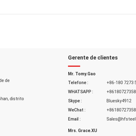
Gerente de clientes
Mr. Tomy.Gao
de de
Telefone :
+86-180 7273 
WHATSAPP :
+86180727358
han, distrito
Skype :
Bluesky4912
WeChat :
+86180727358
Email :
Sales@hfsteel
Mrs. Grace.XU