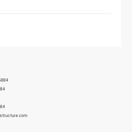
5884
84
84
structure.com