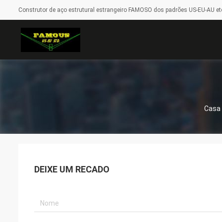
Construtor de aço estrutural estrangeiro FAMOSO dos padrões US-EU-AU etc
Casa
DEIXE UM RECADO