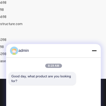
6698
98
6698
structure.com
5398
98
admin
5398
fasec.com
8:19 AM
Good day, what product are you looking 
for?
Produtos
Fabricação de aço estrutural