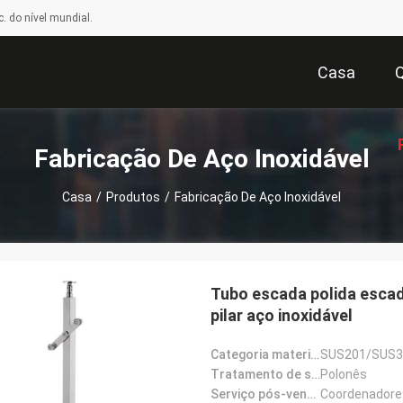
. do nível mundial.
Casa
Fabricação De Aço Inoxidável
Casa
/
Produtos
/
Fabricação De Aço Inoxidável
Or
Tubo escada polida esca
pilar aço inoxidável
Categoria material::
SUS201/SUS3
Tratamento de superfície::
Polonês
Serviço pós-venda prestado: