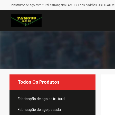
Construtor de aço estrutural estrangeiro FAMOSO dos padrões US-EU-AU etc
Todos Os Produtos
Fabricação de aço estrutural
Fabricação de aço pesada