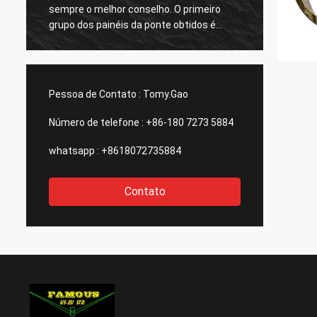
sempre o melhor conselho. O primeiro
respon
grupo dos painéis da ponte obtidos é
grande
grande demasiado. agradecimentos
todos.
Pessoa de Contato :
Tomy.Gao
Número de telefone :
+86-180 7273 5884
whatsapp :
+8618072735884
Contato