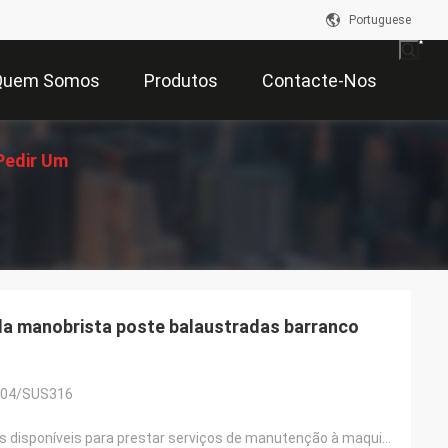
Portuguese
Quem Somos
Produtos
Contacte-Nos
Pedir Um
çamento
da manobrista poste balaustradas barranco
04/SUS316
Coordenadores disponíveis para prestar serviços de manutenção à maquinaria no ultramar, a instalação