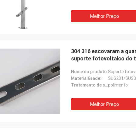
Melhor Preço
304 316 escovaram a guarn
suporte fotovoltaico do 
Nome do produto:
Suporte fotovo
MaterialGrade::
SUS201/SUS3
Tratamento de superfície::
polimento
Melhor Preço