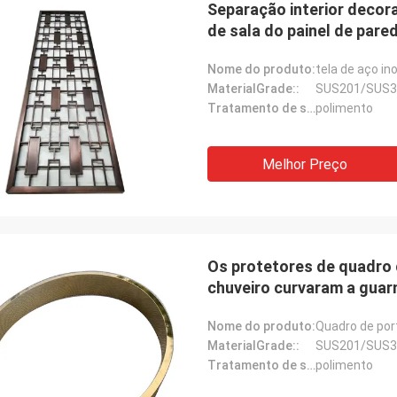
Separação interior decora
de sala do painel de pare
Nome do produto:
tela de aço in
MaterialGrade::
SUS201/SUS3
Tratamento de superfície::
polimento
Melhor Preço
Os protetores de quadro 
chuveiro curvaram a guar
Nome do produto:
Quadro de por
Donald Mcwayne
MaterialGrade::
SUS201/SUS3
Tratamento de superfície::
polimento
ns membros da equipe oferecem
 o orçamento a tempo e