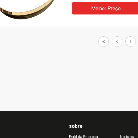
dem a perguntas com paciência,
Melhor Preço
 trabalho!
1
sobre
Perfil da Empresa
Notícias