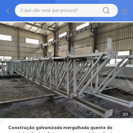
2
/
3
Construção galvanizada mergulhada quente do