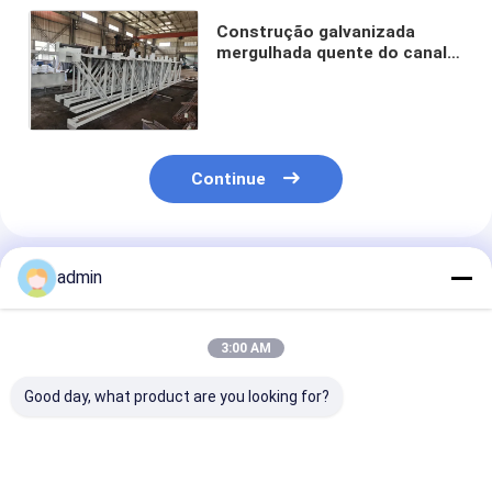
Construção galvanizada
mergulhada quente do canal
dos fardos C do aço
estrutural do telhado
formada a frio
Continue
Produtos Recomendados
admin
3:00 AM
Good day, what product are you looking for?
Empilhamento de
Venda Quente de
Fabricação de