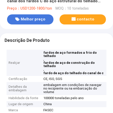
canal dos fardos C do aço estrutural do telhado
formada a frio
Preço：USD1200-1800/ton
MOQ：10 toneladas
Melhor preço
contacto
Descrição De Produto
fardos de aço formados a frio do
telhado
,
Realçar
fardos de aço de construção do
telhado
,
fardo de aço do telhado do canal de c
Certificação
CE, ISO, SGS
embalagem em condições de navegar
Detalhes da
no recipiente ou na embarcação do
embalagem
volume
Habilidade da fonte
100000 toneladas pelo ano
Lugar de origem
China
Marca
FASEC