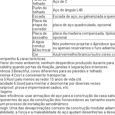
Aço de C
telhado
Purlin do
Aço do ângulo L40
telhado
Escada
Escada de aço, ou galvanizada a quent
Placa da
etapa do
placa de aço quadriculado, opcional
corredor
Placa de
placa da madeira compensada, tijolos
assoalho
opcional
A água
Nós podemos projetar o &produce que
conduz
ou apenas reservamos o furo adiantad
&Electrical
Cor
Azul/vermelho/branco/outro cores co
empenho & características:
a favor do meio ambiente, nenhum desperdício produzido durante para
lexibility quando portas da fixação, janelas e separações interiores.
rência 3.Beautiful, cores diferentes para as paredes e telhado.
nomia 4.Cost e conveniente transportar.
va 5.Rust pelo menos ao redor 15 anos de vida útil.
acidade 6.Good para montar e desmontar por diversas vezes.
eatproof, prova e impermeável sadios, etc.
tagens:
Maior eficiência: usar armaçãos de aço para a construção da casa salv
ponentes de aço da construção dos fornecedores ao tamanho exato 
um processo de instalação aerodinâmico.
esign: Uma das desaprovações comuns da construção modular adiant
abilidade, a força e a maleabilidade do aço ajudam desenhistas a de