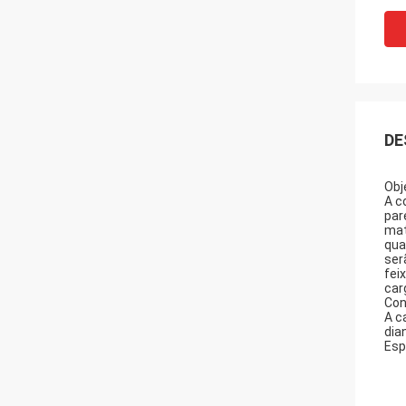
DE
Obj
A c
par
mat
qua
ser
fei
car
Con
A c
dia
Esp