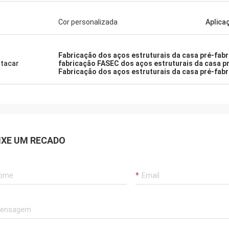
dem a perguntas com paciência,
 trabalho!
Cor personalizada
Aplica
Fabricação dos aços estruturais da casa pré-fab
tacar
fabricação FASEC dos aços estruturais da casa p
Fabricação dos aços estruturais da casa pré-fab
IXE UM RECADO