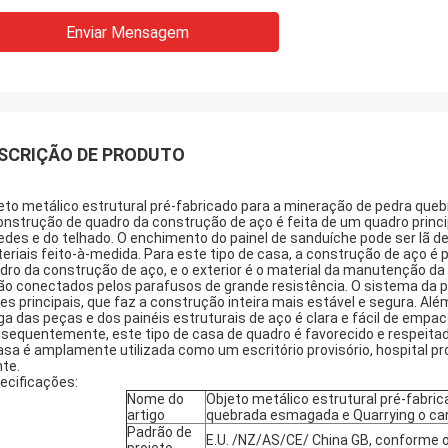
Enviar Mensagem
SCRIÇÃO DE PRODUTO
eto metálico estrutural pré-fabricado para a mineração de pedra que
onstrução de quadro da construção de aço é feita de um quadro princi
edes e do telhado. O enchimento do painel de sanduíche pode ser lã de r
eriais feito-à-medida. Para este tipo de casa, a construção de aço é 
dro da construção de aço, e o exterior é o material da manutenção d
ão conectados pelos parafusos de grande resistência. O sistema da p
xes principais, que faz a construção inteira mais estável e segura. Além
ga das peças e dos painéis estruturais de aço é clara e fácil de empa
sequentemente, este tipo de casa de quadro é favorecido e respeitad
asa é amplamente utilizada como um escritório provisório, hospital prov
nte.
ecificações:
Nome do
Objeto metálico estrutural pré-fabri
artigo
quebrada esmagada e Quarrying o can
Padrão de
E.U. /NZ/AS/CE/ China GB, conforme 