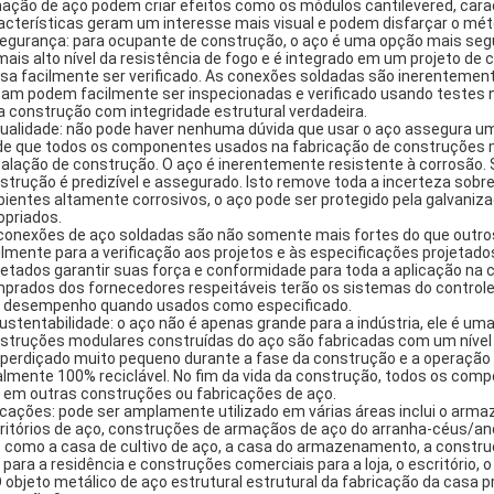
ação de aço podem criar efeitos como os módulos cantilevered, carac
acterísticas geram um interesse mais visual e podem disfarçar o mé
Segurança: para ocupante de construção, o aço é uma opção mais seg
mais alto nível da resistência de fogo e é integrado em um projeto 
sa facilmente ser verificado. As conexões soldadas são inerentemen
tam podem facilmente ser inspecionadas e verificado usando testes nã
 construção com integridade estrutural verdadeira.
Qualidade: não pode haver nenhuma dúvida que usar o aço assegura um 
de que todos os componentes usados na fabricação de construções mo
talação de construção. O aço é inerentemente resistente à corrosão
strução é predizível e assegurado. Isto remove toda a incerteza sob
ientes altamente corrosivos, o aço pode ser protegido pela galvaniz
opriados.
conexões de aço soldadas são não somente mais fortes do que outro
ilmente para a verificação aos projetos e às especificações projeta
jetados garantir suas força e conformidade para toda a aplicação na
prados dos fornecedores respeitáveis terão os sistemas do controle 
 desempenho quando usados como especificado.
Sustentabilidade: o aço não é apenas grande para a indústria, ele é u
struções modulares construídas do aço são fabricadas com um nível 
perdiçado muito pequeno durante a fase da construção e a operação
almente 100% reciclável. No fim da vida da construção, todos os com
 em outras construções ou fabricações de aço.
icações: pode ser amplamente utilizado em várias áreas inclui o armaz
ritórios de aço, construções de armaçãos de aço do arranha-céus/an
s como a casa de cultivo de aço, a casa do armazenamento, a constr
 para a residência e construções comerciais para a loja, o escritório, o 