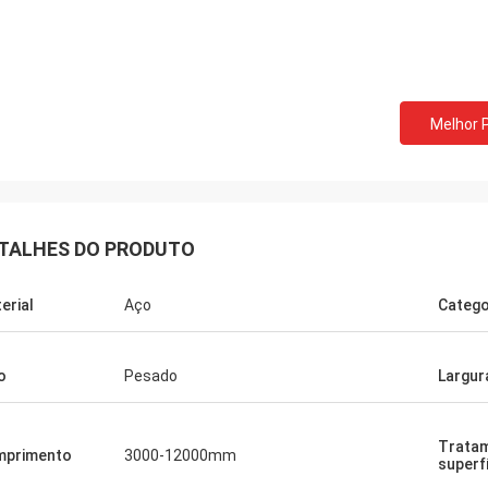
Melhor 
TALHES DO PRODUTO
erial
Aço
Catego
o
Pesado
Largur
Donald Mcwayne
Trata
ns membros da equipe oferecem
mprimento
3000-12000mm
superf
 o orçamento a tempo e