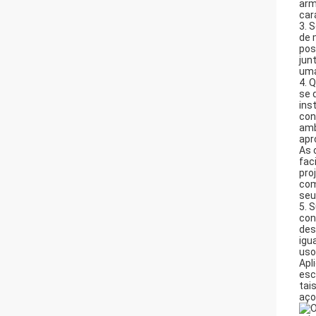
arm
car
3. 
de 
pos
jun
uma
4. 
se 
ins
con
amb
apr
As 
fac
pro
com
seu
5. 
con
des
igu
uso
Apl
esc
tai
aço