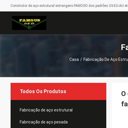
Construtor de aço estrutural estrangeiro FAMOSO dos padrões US-EU-AU etc
F
Casa
/
Fabricação De Aço Estru
Todos Os Produtos
O 
fa
Fabricação de aço estrutural
Fabricação de aço pesada