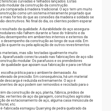
terísticas curvadas e telhados lançados. Estas
todo modular da construção da construção.
ura comparada à madeira tradicional. O aço tem um muito
de construção como um sistema inteiramente projetado que
te mais fortes do que as conexões da madeira e soldado se
o-destrutivos. No final do dia, os clientes podem esperar
resultado da qualidade. A durabilidade do aço assegura-
dulares não falhem durante a fase do trânsito e da
. Seu desempenho em ambientes internos e externos da
re o desempenho da construção ao longo de sua vida. Em
ação a quente ou pela aplicação de outros revestimentos
s materiais, mas são testadas igualmente muito
dos. Aparafusado conecta usado nas fabricações de aço são
 construção modular. Os parafusos e os prendedores
de qualidade que apoiam sua fabricação e para certificar
ma escolha prática para o ambiente demasiado. As
elevado de precisão. Em consequência, há um material
 de descarga é reduzida extremamente. O aço é
ponentes de aço podem ser removidos e reciclado para o
ém da construção de aço, planta, fábrica, prédios de
dar, vertentes de aço da garagem, construções agrícolas
ução de estacionamento de aço, alguma casa minúscula de
hotel, etc.