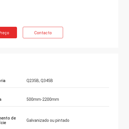
Preço
Contacto
ria
Q235B, Q345B
a
500mm-2200mm
mento de
Galvanizado ou pintado
ície