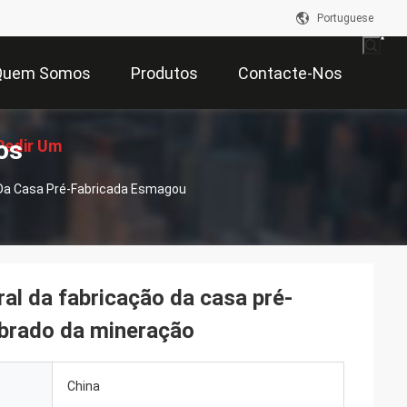
Portuguese
Quem Somos
Produtos
Contacte-Nos
os
Pedir Um
o Da Casa Pré-Fabricada Esmagou
çamento
ral da fabricação da casa pré-
ebrado da mineração
China