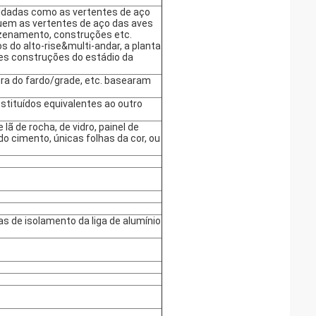
ldadas como as vertentes de aço
luem as vertentes de aço das aves
zenamento, construções etc.
s do alto-rise&multi-andar, a planta
es construções do estádio da
a do fardo/grade, etc. basearam
stituídos equivalentes ao outro
lã de rocha, de vidro, painel de
 cimento, únicas folhas da cor, ou
s de isolamento da liga de alumínio