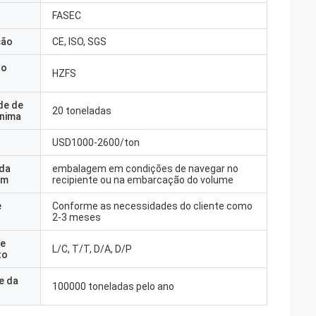
FASEC
ção
CE, ISO, SGS
do
HZFS
de de
20 toneladas
nima
USD1000-2600/ton
 da
embalagem em condições de navegar no
em
recipiente ou na embarcação do volume
e
Conforme as necessidades do cliente como
2-3 meses
e
L/C, T/T, D/A, D/P
to
e da
100000 toneladas pelo ano