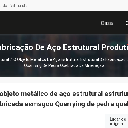
. do nível mundial.
Casa
abricação De Aço Estrutural Produt
tural
/
O Objeto Metálico De Aço Estrutural Estrutural Da Fabricaçã
Quarrying De Pedra Quebrado Da Mineração
Or
objeto metálico de aço estrutural estrutu
bricada esmagou Quarrying de pedra qu
Lugar de
origem