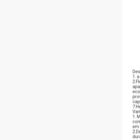
Des
1. 
2.F
apa
eco
pro
cap
7.H
Van
1. 
com
em 
2.D
dur