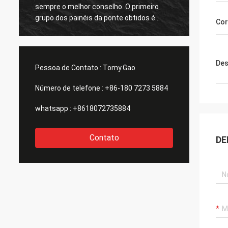
sempre o melhor conselho. O primeiro
respon
grupo dos painéis da ponte obtidos é
grande
Cor
grande demasiado. agradecimentos
todos.
Des
Pessoa de Contato :
Tomy.Gao
Número de telefone :
+86-180 7273 5884
whatsapp :
+8618072735884
Contato
DE