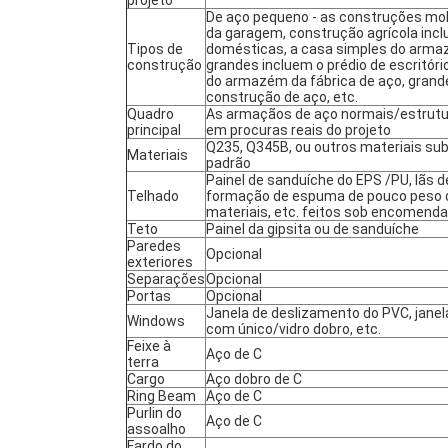
projeto
De aço pequeno - as construções mo
da garagem, construção agrícola inc
Tipos de
domésticas, a casa simples do arma
construção
grandes incluem o prédio de escritório
do armazém da fábrica de aço, grand
construção de aço, etc.
Quadro
As armaçãos de aço normais/estrutur
principal
em procuras reais do projeto
Q235, Q345B, ou outros materiais sub
Materiais
padrão
Painel de sanduíche do EPS /PU, lãs de 
Telhado
formação de espuma de pouco peso do
materiais, etc. feitos sob encomenda
Teto
Painel da gipsita ou de sanduíche
Paredes
Opcional
exteriores
Separações
Opcional
Portas
Opcional
Janela de deslizamento do PVC, janela
Windows
com único/vidro dobro, etc.
Feixe à
Aço de C
terra
Cargo
Aço dobro de C
Ring Beam
Aço de C
Purlin do
Aço de C
assoalho
Fardo do