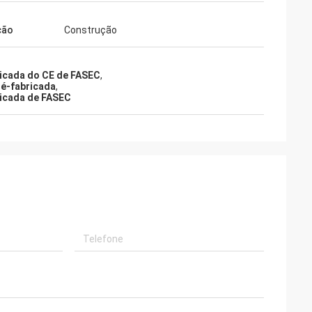
ção
Construção
ricada do CE de FASEC
,
ré-fabricada
,
ricada de FASEC