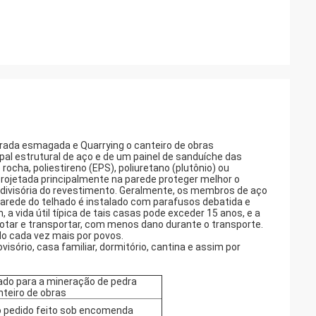
brada esmagada e Quarrying o canteiro de obras
pal estrutural de aço e de um painel de sanduíche das
ocha, poliestireno (EPS), poliuretano (plutônio) ou
projetada principalmente na parede proteger melhor o
a divisória do revestimento. Geralmente, os membros de aço
arede do telhado é instalado com parafusos debatida e
, a vida útil típica de tais casas pode exceder 15 anos, e a
cotar e transportar, com menos dano durante o transporte.
o cada vez mais por povos.
isório, casa familiar, dormitório, cantina e assim por
cado para a mineração de pedra
teiro de obras
o pedido feito sob encomenda