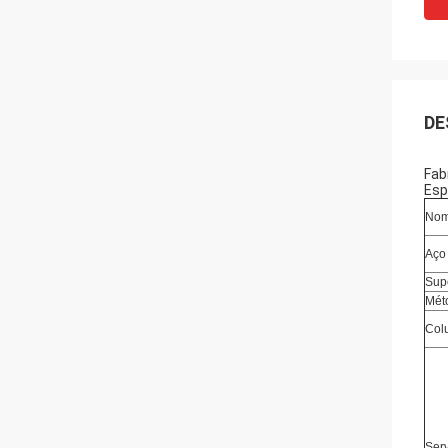
DE
Fab
Esp
Nom
Aço 
Supe
Mét
Colu
Ser