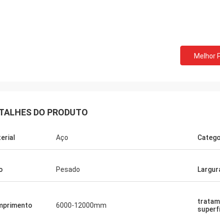
Melhor 
TALHES DO PRODUTO
erial
Aço
Catego
o
Pesado
Largur
Donald Mcwayne
tratam
ns membros da equipe oferecem
mprimento
6000-12000mm
superf
 o orçamento a tempo e