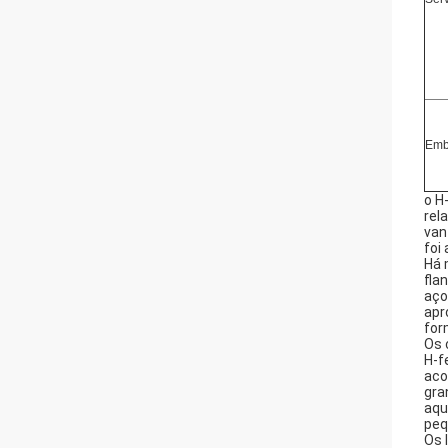
Emb
o H
rel
van
foi
Há 
fla
aço
apr
for
Os 
H-f
aco
gra
aqu
peq
Os 