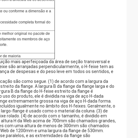
te ou conforme a dimensão e a
ecessidade completa formal do
 melhor original no pacote de
feitamente os membros de aço
orte.
r de maioria
uição mais aperfeiçoada da área de seção transversal e
eixe são arranjadas perpendicularmente, o H-feixe tem as
pança de despesas e do peso leve em todos os sentidos, e
icação são como segue. (1) de acordo com a largura da
streito da flange. A largura B da flange da flange larga e do
rgura B da flange do H-feixe estreito da flange é
uso do produto, ele é dividida na viga de aço H-dada
flange extremamente grossa na viga de aço H-dada forma.
incluídos igualmente no âmbito dos H-feixes. Geralmente, o
a largo-flange é usado como o material da coluna. (3) de
ixe rolado. (4) de acordo com o tamanho, é dividido em
a altura H da Web acima de 700mm são chamados grandes,
les com uma altura de menos de 300mm são chamados
da Web de 1200mm e uma largura da flange de 530mm.
ase paralelos, e as extremidades da flange são