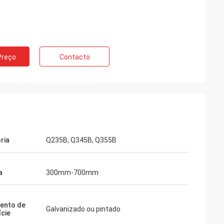
Preço
Contacto
ria
Q235B, Q345B, Q355B
a
300mm-700mm
ento de
Galvanizado ou pintado
ície