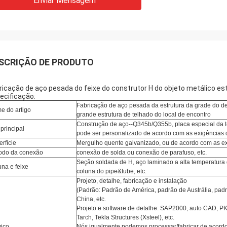
Enviar Mensagem
SCRIÇÃO DE PRODUTO
ricação de aço pesada do feixe do construtor H do objeto metálico es
ecificação:
Fabricação de aço pesada da estrutura da grade do 
e do artigo
grande estrutura de telhado do local de encontro
Construção de aço--Q345b/Q355b, placa especial da te
principal
pode ser personalizado de acordo com as exigências d
rfície
Mergulho quente galvanizado, ou de acordo com as exi
odo da conexão
conexão de solda ou conexão de parafuso, etc.
Seção soldada de H, aço laminado a alta temperatura 
na e feixe
coluna do pipe&tube, etc.
Projeto, detalhe, fabricação e instalação
(
Padrão: Padrão de América, padrão de Austrália, padr
China, etc.
Projeto e software de detalhe: SAP2000, auto CAD,
Tarch, Tekla Structures (Xsteel), etc.
viço
Nós igualmente podemos processar/fabricar de acord