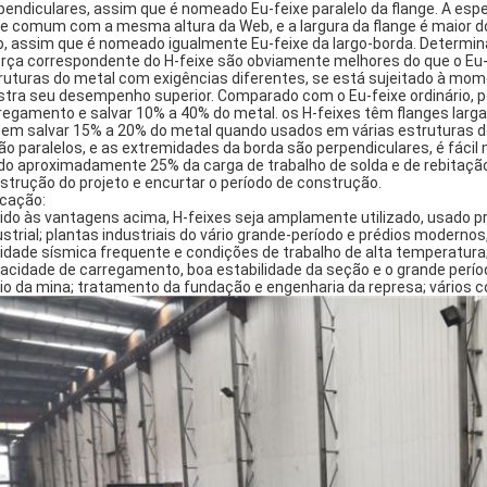
pendiculares, assim que é nomeado Eu-feixe paralelo da flange. A esp
xe comum com a mesma altura da Web, e a largura da flange é maior 
, assim que é nomeado igualmente Eu-feixe da largo-borda. Determin
orça correspondente do H-feixe são obviamente melhores do que o Eu
ruturas do metal com exigências diferentes, se está sujeitado à momen
tra seu desempenho superior. Comparado com o Eu-feixe ordinário,
regamento e salvar 10% a 40% do metal. os H-feixes têm flanges largas,
em salvar 15% a 20% do metal quando usados em várias estruturas do 
ão paralelos, e as extremidades da borda são perpendiculares, é fáci
o aproximadamente 25% da carga de trabalho de solda e de rebitação
strução do projeto e encurtar o período de construção.
icação:
ido às vantagens acima, H-feixes seja amplamente utilizado, usado pri
ustrial; plantas industriais do vário grande-período e prédios modern
vidade sísmica frequente e condições de trabalho de alta temperatur
acidade de carregamento, boa estabilidade da seção e o grande perío
io da mina; tratamento da fundação e engenharia da represa; vários