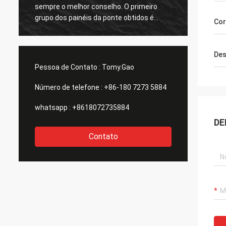
sempre o melhor conselho. O primeiro
respon
grupo dos painéis da ponte obtidos é
grande
Cor
grande demasiado. agradecimentos
todos.
Des
Pessoa de Contato :
Tomy.Gao
Número de telefone :
+86-180 7273 5884
whatsapp :
+8618072735884
DE
Contato