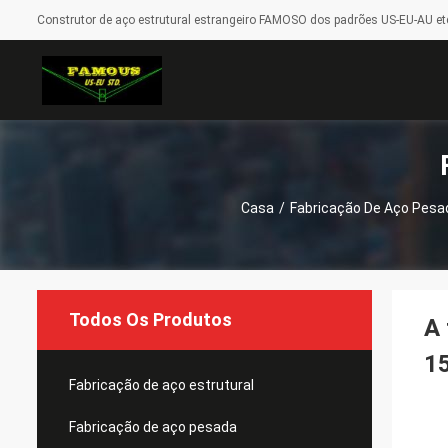
Construtor de aço estrutural estrangeiro FAMOSO dos padrões US-EU-AU etc
Casa
/
Fabricação De Aço Pesa
Todos Os Produtos
A 
1
Fabricação de aço estrutural
Fabricação de aço pesada