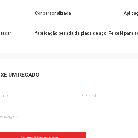
dem a perguntas com paciência,
 trabalho!
Cor personalizada
Aplica
tacar
fabricação pesada da placa de aço
,
Feixe H para 
IXE UM RECADO