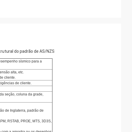
trutural do padrão de AS/NZS
desempenho sísmico para a
nsão alta, etc.
e cliente.
gências de cliente.
da seção, coluna da grade,
ão de Inglaterra, padrão de
 PKPM, RSTAB, PROE, MTS, 3D3S,
o com a amostra ou os desenhos