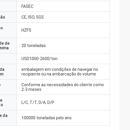
FASEC
ção
CE, ISO, SGS
do
HZFS
de de
20 toneladas
nima
USD1000-2600/ton
 da
embalagem em condições de navegar no
em
recipiente ou na embarcação do volume
e
Conforme as necessidades do cliente como
2-3 meses
e
L/C, T/T, D/A, D/P
to
e da
100000 toneladas pelo ano