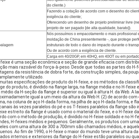
do cliente
.
)
Fazendo a cotação de acordo com o desenho do clien
exigência do cliente;
Oferecendo um desenho de projeto preliminar livre (n
projeto de ser pagado [de alta qualidade, barato]).
Nós possuímos o empacotamento o mais profissional e
moldação de China presentemente -, que protege per
alagem
estruturais de todo o dano do impacto durante o transp
Ou de acordo com a exigência de cliente.
Carga em 40/20GP, em 40HQ, em 40OT ou em portado
-feixe é uma seção econômica e seção de grande eficacia com distrib
ação mais razoável do força-à-peso. Desde que todas as partes do H-f
tagens da resistência de dobra forte, da construção simples, da pou
 amplamente utilizado.
muitas especificações de produto do H-feixe, e os métodos da classif
nge do produto, é dividido na flange larga, na flange média e no H-feixe e
 médio da H-seção da flange é superior ou igual à altura H. da Web. A la
oximadamente igual a um meio da altura da Web H. (2) de acordo com o 
ma, na coluna de aço H-dada forma, na pilha de aço H-dada forma, e 
canais às vezes paralelos do pé e os T-feixes paralelos da flange são 
eixe estreito da flange é usado como o material do feixe, e o H-feixe d
rdo com o método de produção, é dividido no H-feixe soldado e no H-fe
ndes, H-feixes médios e pequenos. Geralmente, os produtos com um
eles com uma altura de 300 a 700mm são chamados médios, e aque
uenos. Ao fim de 1990, o H-feixe o maior do mundo teve uma altura 
lados internos e exteriores da flange do H-feixe estão paralelos ou qu