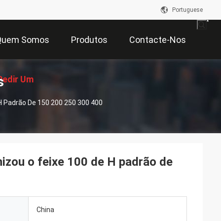
Portuguese
Quem Somos
Produtos
Contacte-Nos
s
Pedir Um
H Padrão De 150 200 250 300 400
çamento
nizou o feixe 100 de H padrão de
China