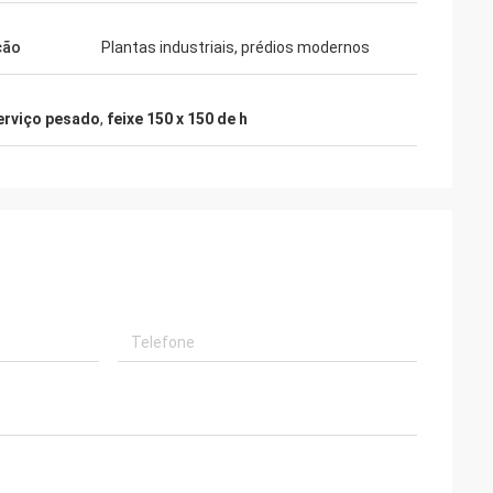
ção
Plantas industriais, prédios modernos
serviço pesado
,
feixe 150 x 150 de h