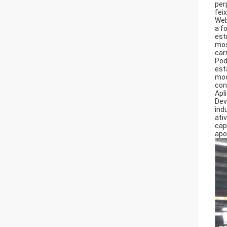
per
fei
Web
a f
est
mos
car
Pod
est
mod
con
Apl
Dev
ind
ati
cap
apo