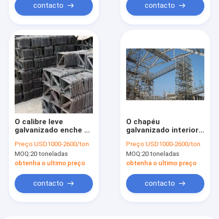
contacto
contacto
O calibre leve
O chapéu
galvanizado enche o
galvanizado interior
Rebar de construção
do calibre do
Preço:
USD1000-2600/ton
Preço:
USD1000-2600/ton
de aço que processa
parafuso prisioneiro
MOQ:
20 toneladas
MOQ:
20 toneladas
a seção interior de H
do metal e da luz da
trilha seciona a
obtenha o ultimo preço
obtenha o ultimo preço
parede que molda
12000mm
contacto
contacto