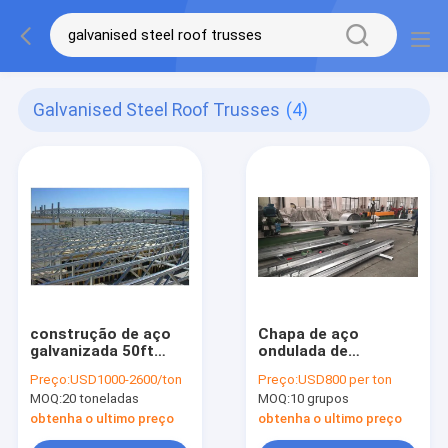
Galvanised Steel Roof Trusses
(4)
construção de aço
Chapa de aço
galvanizada 50ft
ondulada de
resistente do
construção
Preço:
USD1000-2600/ton
Preço:
USD800 per ton
armazém da
galvanizada da cor
MOQ:
20 toneladas
MOQ:
10 grupos
fabricação do fardo
da estrutura do feixe
do telhado de 20ft
do mergulho quente
obtenha o ultimo preço
obtenha o ultimo preço
30ft 40ft
H