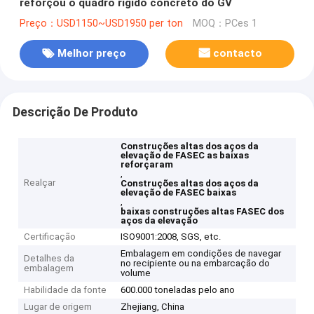
reforçou o quadro rígido concreto do GV
Preço：USD1150~USD1950 per ton
MOQ：PCes 1
Melhor preço
contacto
Descrição De Produto
Construções altas dos aços da
elevação de FASEC as baixas
reforçaram
,
Realçar
Construções altas dos aços da
elevação de FASEC baixas
,
baixas construções altas FASEC dos
aços da elevação
Certificação
ISO9001:2008, SGS, etc.
Embalagem em condições de navegar
Detalhes da
no recipiente ou na embarcação do
embalagem
volume
Habilidade da fonte
600.000 toneladas pelo ano
Lugar de origem
Zhejiang, China