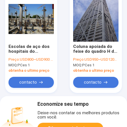
Escolas de aço dos
Coluna apoiada do
hospitais do
feixe do quadro H da
apartamento da
elevação construção
Preço:
USD800~USD900 per ton
Preço:
USD950~USD1200 per ton
construção civil da
civil de aço alta
MOQ:
PCes 1
MOQ:
PCes 1
elevação alta verde
concreta moderna
inovativa
obtenha o ultimo preço
obtenha o ultimo preço
contacto
contacto
Economize seu tempo
Deixe-nos contatar os melhores produtos
com você.