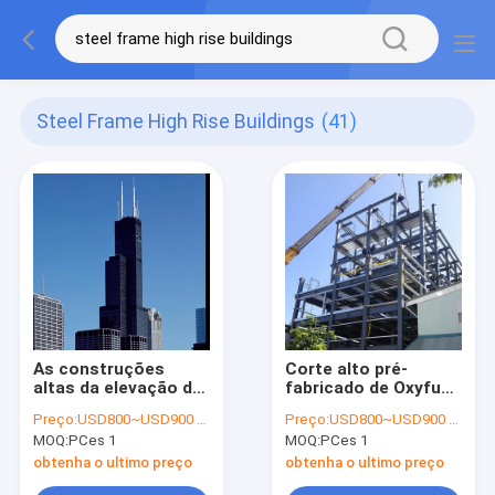
Steel Frame High Rise Buildings
(41)
As construções
Corte alto pré-
altas da elevação da
fabricado de Oxyfuel
armação de aço
do plasma do metal
Preço:
USD800~USD900 per ton
Preço:
USD800~USD900 per ton
estruturam o
da armação de aço
MOQ:
PCes 1
MOQ:
PCes 1
sistema estrutural
do projeto imobiliário
tubular
da elevação
obtenha o ultimo preço
obtenha o ultimo preço