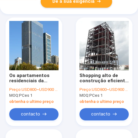
Dê a sua exigência
Os apartamentos
Shopping alto de
residenciais da
construção eficiente
construção civil de
do apartamento PSB
Preço:
USD800~USD900 per ton
Preço:
USD800~USD900 per ton
aço alta modular da
das construções de
MOQ:
PCes 1
MOQ:
PCes 1
elevação elevam-se
aço da elevação da
sistema da parede da
energia
obtenha o ultimo preço
obtenha o ultimo preço
tesoura
contacto
contacto