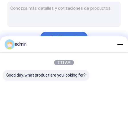
construção estrutural da armação de aço
Ponte de viga de aço
Ponte de fardo de aço
Continue
Ponte pedestre da passagem superior
admin
Armação de aço da casa pré-fabricada
Nossas Categorias
7:13 AM
moldação de aço clara
Good day, what product are you looking for?
construção de aço galvanizada
Fabricação de aço inoxidável
Rua de aço polo claro
Fabricação de aço
Fabricação de aço
Fabricação de
Estruturas aéreas do sinal
estrutural
pesada
do metal