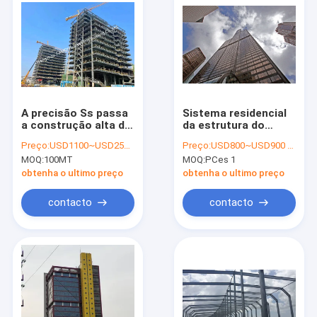
A precisão Ss passa
Sistema residencial
a construção alta de
da estrutura do
aço da elevação da
núcleo da casca das
Preço:
USD1100~USD2500 per ton
Preço:
USD800~USD900 per ton
fabricação de metal
construções
MOQ:
100MT
MOQ:
PCes 1
do Oem da
modulares altas
fabricação da
industriais da
obtenha o ultimo preço
obtenha o ultimo preço
construção
elevação
contacto
contacto
Casa
Produtos
Sobre nós