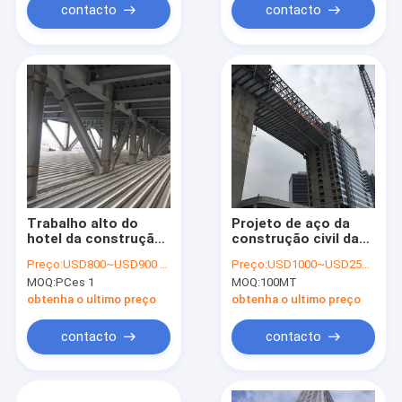
contacto
contacto
Trabalho alto do
Projeto de aço da
hotel da construção
construção civil da
da elevação da
elevação alta
Preço:
USD800~USD900 per ton
Preço:
USD1000~USD2500 per ton
construção de aço
comercial do
MOQ:
PCes 1
MOQ:
100MT
de Q345b
escritório
obtenha o ultimo preço
obtenha o ultimo preço
contacto
contacto