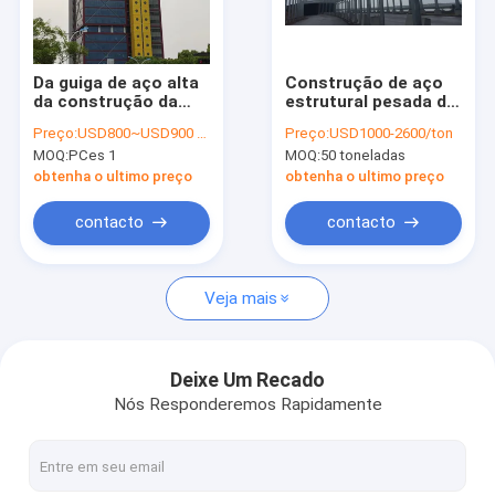
Excursão da fábrica
Controle da qualidade
Da guiga de aço alta
Construção de aço
da construção da
estrutural pesada da
Contacte-nos
elevação da casa
estrada de ferro da
Preço:
USD800~USD900 per ton
Preço:
USD1000-2600/ton
pré-fabricada de
engenharia da
MOQ:
PCes 1
MOQ:
50 toneladas
Q235 Q345 padrão do
construção da
Peça umas citações
andar NZ multi
construção da
obtenha o ultimo preço
obtenha o ultimo preço
armação de aço
contacto
contacto
Fabricação de aço estrutural
Veja mais
Fabricação de aço pesada
Fabricação de aço do metal
Deixe Um Recado
Nós Responderemos Rapidamente
fabricações de chapa metálica
Construção civil de aço da elevação alta