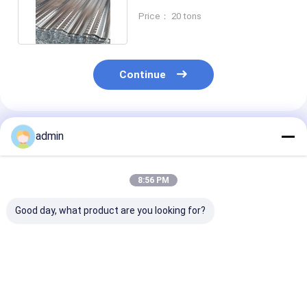
com certificado do GV
Price： 20 tons
Continue
Produtos Recomendados
admin
8:56 PM
Good day, what product are you looking for?
Fabricação de solda
Fabricações de
Polimento
de chapa metálica
chapas metálicas de
personalizado
ISO9001 com 0,5
alumínio com 0,5
fabricações d
mm-20 mm
mm - 20 mm MOQ
chapas metáli