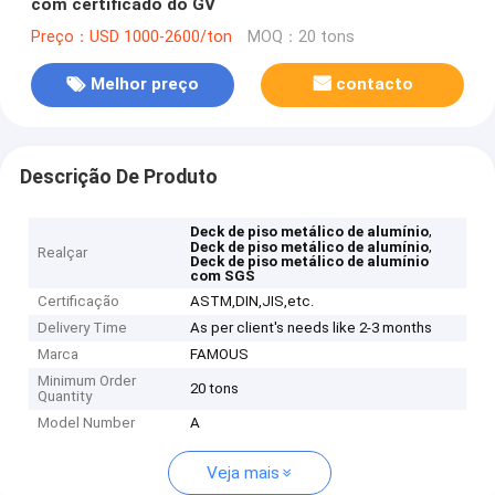
com certificado do GV
Preço：USD 1000-2600/ton
MOQ：20 tons
Melhor preço
contacto
Descrição De Produto
,
Deck de piso metálico de alumínio
,
Deck de piso metálico de alumínio
Realçar
Deck de piso metálico de alumínio
com SGS
Certificação
ASTM,DIN,JIS,etc.
Delivery Time
As per client's needs like 2-3 months
Marca
FAMOUS
Minimum Order
20 tons
Quantity
Model Number
A
Veja mais