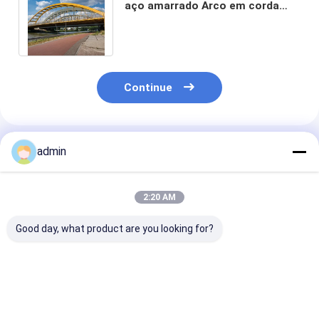
aço amarrado Arco em corda
Viga galvanizada por imersão a
quente
Continue
Produtos Recomendados
admin
2:20 AM
Good day, what product are you looking for?
Tempo contínuo de
Pontes em arco de
Pontes sob me
aço da placa da
aço para serviço
em arco com 
ponte de viga do
pesado, soldagem
dobradiças e t