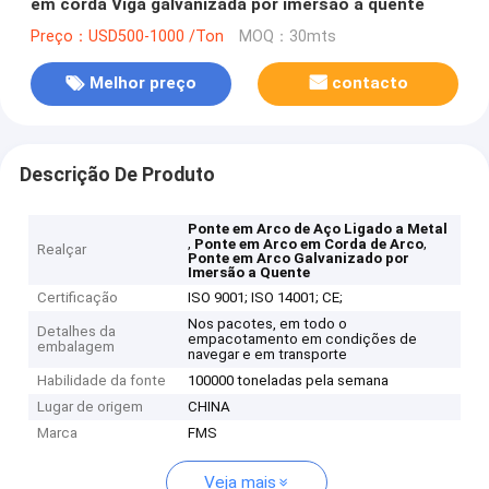
em corda Viga galvanizada por imersão a quente
Preço：USD500-1000 /Ton
MOQ：30mts
Melhor preço
contacto
Descrição De Produto
Ponte em Arco de Aço Ligado a Metal
,
,
Ponte em Arco em Corda de Arco
Realçar
Ponte em Arco Galvanizado por
Imersão a Quente
Certificação
ISO 9001; ISO 14001; CE;
Nos pacotes, em todo o
Detalhes da
empacotamento em condições de
embalagem
navegar e em transporte
Habilidade da fonte
100000 toneladas pela semana
Lugar de origem
CHINA
Marca
FMS
Veja mais