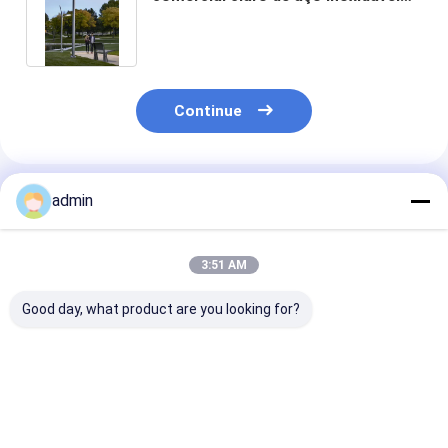
de polo de rua do soldado concreto
Continue
Produtos Recomendados
admin
3:51 AM
Good day, what product are you looking for?
6 medidores 8
6m 9 rua polo claro
Fabricantes d
medidores 20 pés de
dos 10m 12m do
curvados de p
luz esperta polo da
medidor 8m solar
claro de rua de
rua conduziram a
para o jardim da
locais de enco