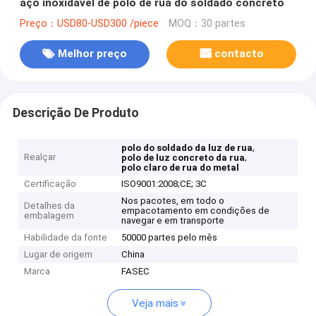
aço inoxidável de polo de rua do soldado concreto
Preço：USD80-USD300 /piece
MOQ：30 partes
Melhor preço
contacto
Descrição De Produto
,
polo do soldado da luz de rua
Realçar
,
polo de luz concreto da rua
polo claro de rua do metal
Certificação
ISO9001:2008;CE; 3C
Nos pacotes, em todo o
Detalhes da
empacotamento em condições de
embalagem
navegar e em transporte
Habilidade da fonte
50000 partes pelo mês
Lugar de origem
China
Marca
FASEC
Veja mais