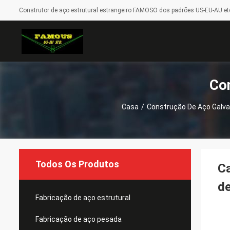
Construtor de aço estrutural estrangeiro FAMOSO dos padrões US-EU-AU etc
Co
Casa
/
Construção De Aço Galv
Todos Os Produtos
Ca
de
Fabricação de aço estrutural
Fabricação de aço pesada