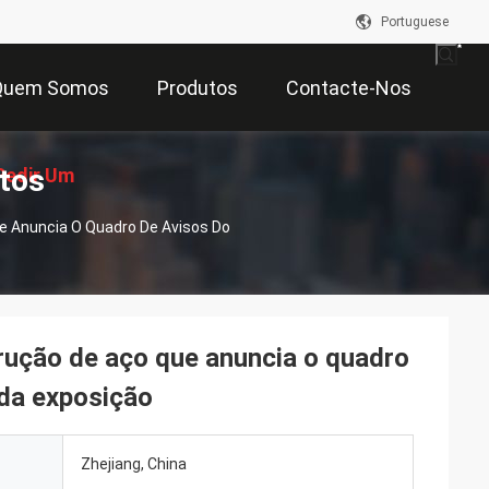
Portuguese
Quem Somos
Produtos
Contacte-Nos
tos
Pedir Um
e Anuncia O Quadro De Avisos Do
çamento
rução de aço que anuncia o quadro
 da exposição
Zhejiang, China