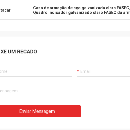
dem a perguntas com paciência,
Casa de armação de aço galvanizada clara FASEC
,
 trabalho!
tacar
Quadro indicador galvanizado claro FASEC da ar
IXE UM RECADO
Enviar Mensagem