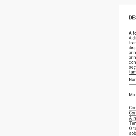
DE
A f
A d
tra
dis
pri
pri
com
seç
tam
Nom
Mat
Car
Cor
A i
Te
O t
so