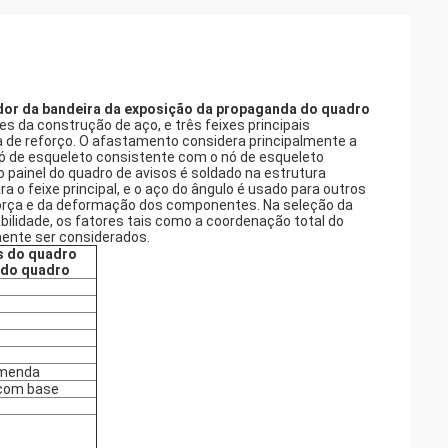
ador da bandeira da exposição da propaganda do quadro
s da construção de aço, e três feixes principais
a de reforço. O afastamento considera principalmente a
 nó de esqueleto consistente com o nó de esqueleto
do painel do quadro de avisos é soldado na estrutura
ra o feixe principal, e o aço do ângulo é usado para outros
orça e da deformação dos componentes. Na seleção da
bilidade, os fatores tais como a coordenação total do
ente ser considerados.
os do quadro
 do quadro
comenda
 com base