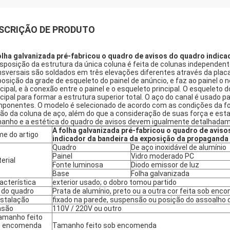
SCRIÇÃO DE PRODUTO
olha galvanizada pré-fabricou o quadro de avisos do quadro indic
isposição da estrutura da única coluna é feita de colunas independente
nsversais são soldados em três elevações diferentes através da plac
posição da grade de esqueleto do painel de anúncio, e faz ao painel o
ncipal, e à conexão entre o painel e o esqueleto principal. O esqueleto 
ncipal para formar a estrutura superior total. O aço do canal é usado pa
ponentes. O modelo é selecionado de acordo com as condições da f
ão da coluna de aço, além do que a consideração de suas força e esta
anho e a estética do quadro de avisos devem igualmente detalhadam
A folha galvanizada pré-fabricou o quadro de avis
e do artigo
indicador da bandeira da exposição da propaganda
Quadro
De aço inoxidável de alumínio
Painel
Vidro moderado PC
erial
Fonte luminosa
Diodo emissor de luz
Base
Folha galvanizada
acterística
exterior usado; o dobro tomou partido
 do quadro
Prata de alumínio, preto ou a outra cor feita sob en
nstalação
fixado na parede, suspensão ou posição do assoalho
nsão
110V / 220V ou outro
amanho feito
b encomenda
Tamanho feito sob encomenda