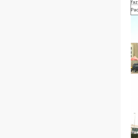
faz
Pa