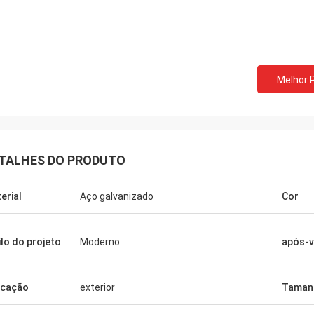
Melhor 
TALHES DO PRODUTO
erial
Aço galvanizado
Cor
ilo do projeto
Moderno
após-
Donald Mcwayne
icação
exterior
Taman
ns membros da equipe oferecem
 o orçamento a tempo e