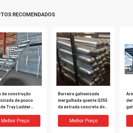
UTOS RECOMENDADOS
a de construção
Barreira galvanizada
Ar
anizada de pouco
mergulhada quente Q355
de
 de Tray Ladder
da estrada concreta do
gal
rcase Scaffolding
poste de amarração da
fab
b do cabo da
abóbada da construção
da 
Melhor Preço
Melhor Preço
trução de aço
de aço
lam