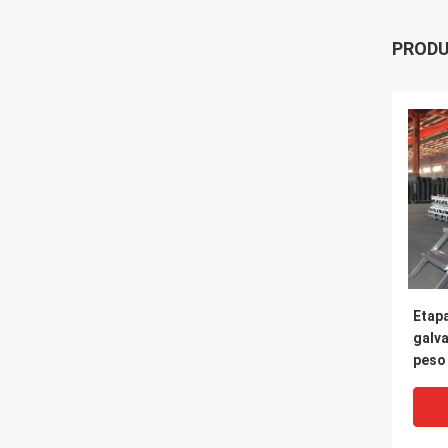
PROD
Etap
galv
peso
Stai
Clim
cons