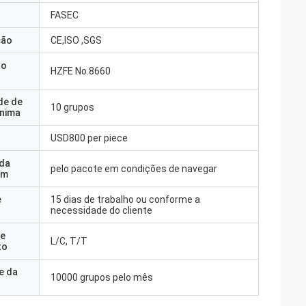
FASEC
ção
CE,ISO ,SGS
do
HZFE No.8660
de de
10 grupos
nima
USD800 per piece
 da
pelo pacote em condições de navegar
em
e
15 dias de trabalho ou conforme a
necessidade do cliente
e
L/C, T/T
to
e da
10000 grupos pelo mês