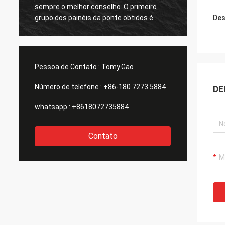
sempre o melhor conselho. O primeiro
respon
grupo dos painéis da ponte obtidos é
grande
Des
grande demasiado. agradecimentos
todos.
Pessoa de Contato :
Tomy.Gao
Número de telefone :
+86-180 7273 5884
DE
whatsapp :
+8618072735884
Contato