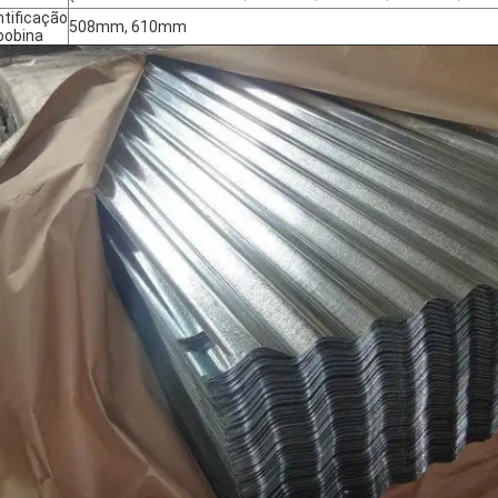
ntificação
508mm, 610mm
bobina