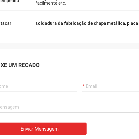
sempenho
facilmente etc.
dem a perguntas com paciência,
 trabalho!
tacar
soldadura da fabricação de chapa metálica
,
placa
IXE UM RECADO
Enviar Mensagem