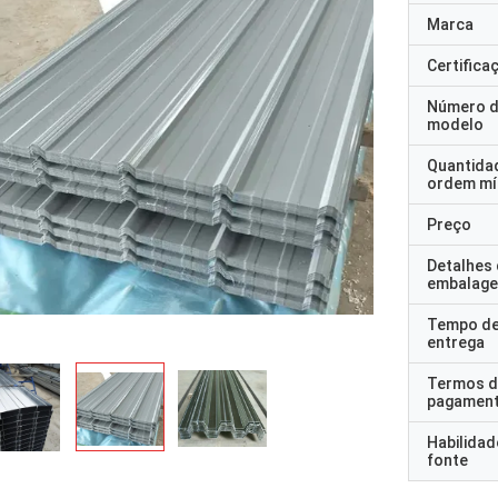
Marca
Certifica
Número 
modelo
Quantida
ordem mí
Preço
Detalhes
embalag
Tempo d
entrega
Termos d
pagamen
Habilidad
fonte