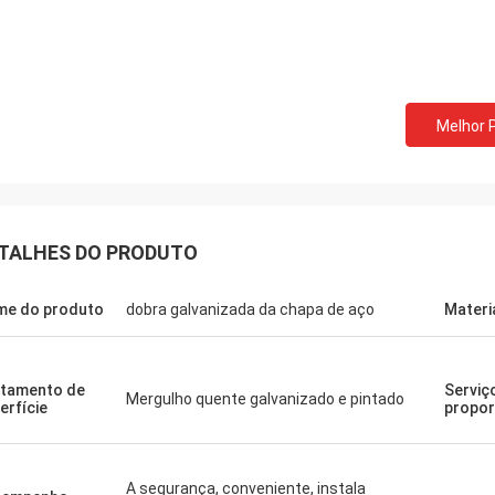
Melhor 
TALHES DO PRODUTO
e do produto
dobra galvanizada da chapa de aço
Materi
tamento de
Serviç
Mergulho quente galvanizado e pintado
erfície
propo
Donald Mcwayne
ns membros da equipe oferecem
 o orçamento a tempo e
A segurança, conveniente, instala