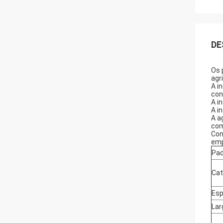
DE
Os 
agr
A i
con
A i
A i
A a
com
Com
emp
Pad
Cat
Esp
Lar