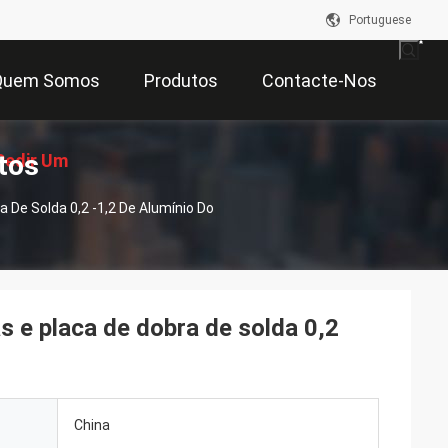
Portuguese
Quem Somos
Produtos
Contacte-Nos
tos
Pedir Um
 De Solda 0,2 -1,2 De Alumínio Do
çamento
s e placa de dobra de solda 0,2
China