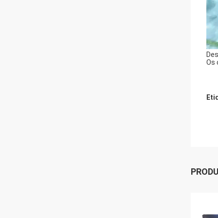
Des
Os 
Eti
PROD