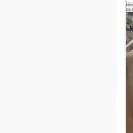
Ide
da 