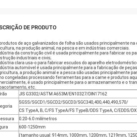
SCRIÇÃO DE PRODUTO
produtos de aço galvanizados de folha são usados principalmente na c
icultura, na produção animal, na pesca e em indústrias comerciais.
ndústria da construção civil é usada principalmente para fabricar os pa
strução industriais e civis;
ndústria clara usa-o para fabricar escudos do aparelho eletrodoméstico
ndústria automóvel é usada principalmente para a fabricação de peças 
gricultura, a produção animal e a pesca são usadas principalmente p
o congeladas processando ferramentas para a carne e produtos aquát
ercialmente, é usado principalmente para o armazenamento e o tran
acotamento, etc.
rão
JIS G3302/ASTM A653M/EN10327/DIN17162
SGSS/SGCD1/SGCD2/SGCD3/SGC340,400,440,490,570/
egoria
CS TypeA, B, C/FS TypeA/FS TypeB/DDS TypeA, C/EDDS/D
essura
0.20-6.0 milímetros
gura
600-1250mm
(tamanho usual: 914mm, 1000mm, 1200mm, 1219mm, 12