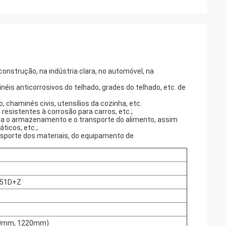
onstrução, na indústria clara, no automóvel, na
inéis anticorrosivos do telhado, grades do telhado, etc. de
, chaminés civis, utensílios da cozinha, etc.
resistentes à corrosão para carros, etc.;
ara o armazenamento e o transporte do alimento, assim
icos, etc.;
sporte dos materiais, do equipamento de
X51D+Z
50mm, 1220mm)