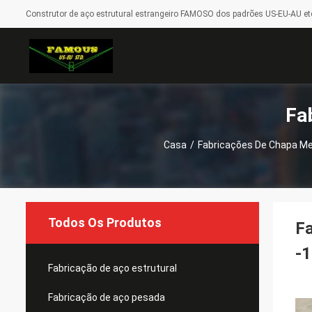
Construtor de aço estrutural estrangeiro FAMOSO dos padrões US-EU-AU etc
Fa
Casa
/
Fabricações De Chapa Me
Todos Os Produtos
Fa
-1
Fabricação de aço estrutural
Fabricação de aço pesada