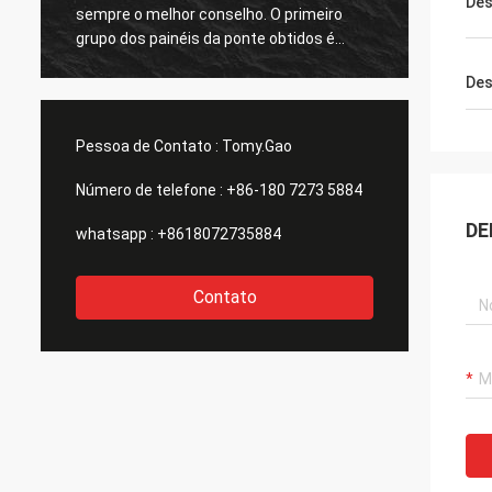
De
sempre o melhor conselho. O primeiro
respon
grupo dos painéis da ponte obtidos é
grande
grande demasiado. agradecimentos
Des
todos.
Pessoa de Contato :
Tomy.Gao
Número de telefone :
+86-180 7273 5884
DE
whatsapp :
+8618072735884
Contato