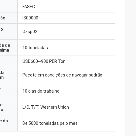
FASEC
ção
IS09000
do
Gzsp02
de de
10 toneladas
nima
USD600~900 PER Ton
 da
Pacote em condições de navegar padrão
em
e
10 dias de trabalho
e
L/C, T/T, Western Union
to
e da
De 5000 toneladas pelo mês