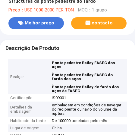
Structures da ponte pedestre do fardo
Preço：USD 1000-2000 PER TON
MOQ：1 grupo
Melhor preço
contacto
Descrição De Produto
Ponte pedestre Bailey FASEC dos
aços
,
Ponte pedestre Bailey FASEC do
Realçar
fardo dos aços
,
Ponte pedestre Bailey do fardo dos
aços de FASEC
Certificação
IS09001
embalagem em condições de navegar
Detalhes da
do recipiente ou navio do volume da
embalagem
ruptura
Habilidade da fonte
De 100000 toneladas pelo mês
Lugar de origem
China